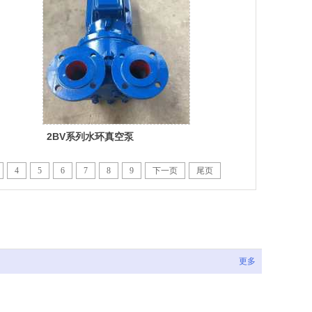
2BV系列水环真空泵
4
5
6
7
8
9
下一页
尾页
更多